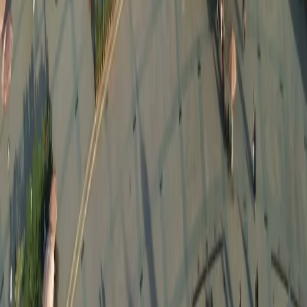
북미
오세아니아
극지
99 different holidays
스타일
하이킹 & 트레킹
레일
애니멀
클래식
익스페디션
신발끈 정보
신발끈스토리
99 different holidays
슈캐스트
세계여행정보
여행공식
체력지수와 서비스레벨
가이드 운영 안내