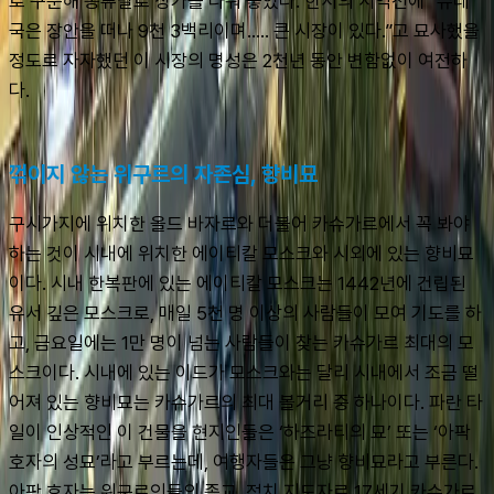
로 구분해 종류별로 상가를 나눠 놓았다. 한서의 서역전에 “슈레
국은 장안을 떠나 9천 3백리이며..... 큰 시장이 있다.”고 묘사했을 
정도로 자자했던 이 시장의 명성은 2천년 동안 변함없이 여전하
다.
꺾이지 않는 위구르의 자존심, 향비묘
구시가지에 위치한 올드 바자르와 더불어 카슈가르에서 꼭 봐야 
하는 것이 시내에 위치한 에이티칼 모스크와 시외에 있는 향비묘
이다. 시내 한복판에 있는 에이티칼 모스크는 1442년에 건립된 
유서 깊은 모스크로, 매일 5천 명 이상의 사람들이 모여 기도를 하
고, 금요일에는 1만 명이 넘는 사람들이 찾는 카슈가르 최대의 모
스크이다. 시내에 있는 이드가 모스크와는 달리 시내에서 조금 떨
어져 있는 향비묘는 카슈가르의 최대 볼거리 중 하나이다. 파란 타
일이 인상적인 이 건물을 현지인들은 ‘하즈라티의 묘’ 또는 ‘아팍 
호자의 성묘’라고 부르는데, 여행자들은 그냥 향비묘라고 부른다. 
아팍 호자는 위구르인들의 종교, 정치 지도자로 17세기 카슈가르