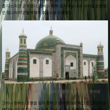
를 다스리던 군주였다. 향비는 아팍 호자의 손녀로 서역을 정벌했
던 청나라의 건륭제에게 후궁으로 바쳐졌다.
▶ 카슈가르에 사는 위구르인들이 특별하게 생각하는 향비묘
그러나 향비는 고향을 잊지 못하고 향수병으로 죽고 말았다(자결
했다는 설도 있다). 그녀가 죽고 난 후, 카슈가르에서는 향비의 시