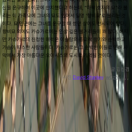
신을 운구하여 이곳에 안치했다고 하는데, “아팍 호자의 묘”라 불
리는 이 가족묘에 그녀의 묘도 있어서 일명 ‘향비묘’로 불리는 것
이다. 묘 인근에는 그녀를 운구할 때 썼던 상여도 전시되어 있다. 
향비묘 외에도 카슈가르에는 인상 깊은 볼거리들이 꽤 많다. 하지
만 카슈가르의 진정한 매력은 이슬람의 종교적 향기와 순박하고 
가슴이 따스한 사람들이다. 카슈가르는 그 순박한 이들로 인해 사
막에서 가장 아름다운 오아시스의 도시로 기억될 것이다.
글 김선겸
사진 
David Stanley
, 
w0zny
, , , , 
맨 위로
여행지
유럽
아시아
아프리카
중남미