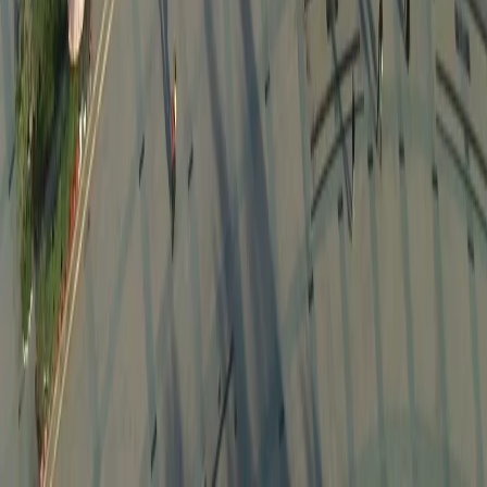
여행지
스타일
신발끈 정보
문의전화
02-333-4151
상담시간
평일 09:30 ~ 17:30 (주말·공휴일 휴무)
입금안내
하나은행 298-910003-08304 신발끈
서울시 마포구 와우산로 24길 9(창전동 436-28) 신발끈여행사
신발끈여행사는 일반여행업 보증보험, 기획여행업 보증보험에 가입되
어 있습니다.
대표자 장영복 사업자 등록번호 105-81-66169 통신판매업신고번
호 제2008-서울마포-01080호
개인정보취급방침
|
여행약관
|
해외여행자보험
|
주의사
항
|
shoetour@shoestring.kr
© 1991 - 2026 Shoestring Travel.
카카오톡 상담하기