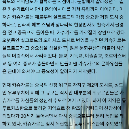
북도와 서역남도가 합류하는 지점이다. 둔황에서 갈라졌던 두 길
은 카슈가르에서 만나 중앙아시아를 거쳐 유럽까지 이어진다. 이
처럼 카슈가르는 예로부터 실크로드의 가장 중요한 거점 도시 중 
하나로, 신라의 혜초 스님과 당나라의 현장법사도 천축에서 불경
을 얻고 중국으로 돌아올 때, 카슈가르를 가로질러 장안으로 갔다. 
오랫동안 실크로드의 오아시스 도시로 번영을 누리던 카슈가르는 
실크로드가 그 중요성을 상실한 후, 많은 문화유산과 더불어 사람
들의 머릿속에서 사라져갔다. 불교, 기독교, 이슬람교, 조로아스터
교 등 여러 종교가 충돌하면서 만들어낸 카슈가르의 문화유산들
은 근대에 와서야 그 중요성이 알려지기 시작했다.
현재 카슈가르는 중국의 신장 위구르 자치구 제2의 도시로, 성도
인 우루무치에 비해 그 규모는 작지만 대부분의 위구르인들은 카
슈가르를 자신들의 정신적 수도로 여기고 있다. 과거 이 지역은 통
투르키스탄으로 불리던 지역으로 청 왕조에 점령되어 신장성이 
되었다가 20세기 들어서면서 다시 중국으로부터 분리 독립을 꽤
하고 있다. 카슈가르는 잠시 독립했던 동투르키스탄의 수도였으