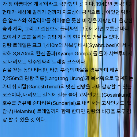
가 장 아름다운 계곡’이라고 극찬했던 곳 이다. 1949년 영국인 탐
험대가 세상에 알리기 전까지 지도상에 공백으로 남아있던 랑탕 
은 알프스와 히말라야를 섞어놓은 듯한 비 경을 자랑한다. 울창한 
숲과 계곡, 그리 고 설산으로 둘러싸인 그곳에 가면 보름날 마다 
모여서 기도를 올리는 랑탕 계곡의 현지인도 만날 수 있다. 
랑탕 트레일은 표고 1,410m의 샤브루베시(Syabrubesi)에서 시
작해 3,870m의 캰진 곰파(Kyanjin Gompa)를 돌아 샤브루베시
로 내려오는 일주일짜리 트레킹 코스이다.
길을 걷는 동안 티베탄, 타망 부족의 마을을 경유하며 해발 
7,256m의 랑탕 리룽(Langtang Lirung)과 북서쪽으로 펼쳐지는 
가네쉬 히말(Ganesh himal)의 멋진 전망을 내내 감상할 수 있는 
코스이다. 내려오는 길목에 길을 틀어 고사인쿤드(Gosainkund) 
호수를 경유해 순다리잘(Sundarijal)로 내려서는 고사인쿤드, 헬
람부(Helambu) 트레일까지 함께 한다면 랑탕의 비경을 모두 감
상 할 수 있을 것 이다.