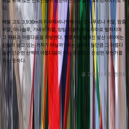
제를 위해 많은 인도인들이 방문하는 힌두교의 3대 성지이기도 하
다.
해발 고도 3,930m의 라우레비나약에서는 안나푸르나 히말, 람중 
히말, 마나슬루, 가네쉬 히말, 랑탕 리룽이 파노라마로 펼쳐지며 
그 위용과 아름다움을 자랑한다. 병풍처럼 펼쳐진 설산 너머에는 
신들이 살고 있는 거처가 아닐까? 하는 생각이 들만큼 그 아름다
움은 단순한 산맥의 아름다움이 아닌 경건하고 신성한 무언가를 
지닌 듯하다.
글 고윤경 / 사진 한왕용
맨 위로
여행지
유럽
아시아
아프리카
중남미