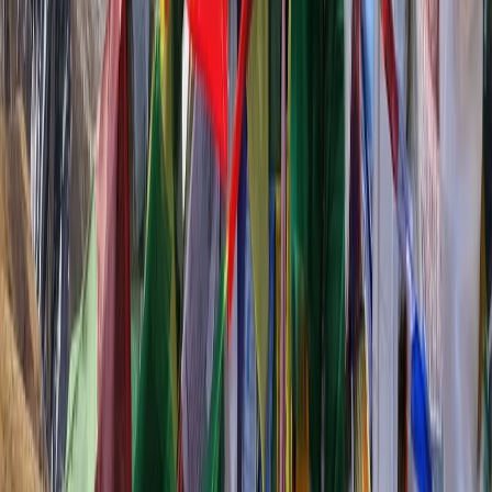
북미
오세아니아
극지
99 different holidays
스타일
하이킹 & 트레킹
레일
애니멀
클래식
익스페디션
신발끈 정보
신발끈스토리
99 different holidays
슈캐스트
세계여행정보
여행공식
체력지수와 서비스레벨
가이드 운영 안내
여행지