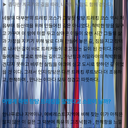
▶ 좁다란 계곡가의 길을 따라, 나귀도 사람도 함께 걷는다.
네팔의 대부분의 트레킹 코스가 그렇듯 랑탕 트레킹 코스 역시 처
음부터 등산객을 위해 만들어진 길은 아니었다. 척박한 땅을 일구
고 가꾸며 이 땅에 터를 두고 살아온 이들이 오랜 시간 그들의 삶
과 가정을 지키기 위해 발로 다져 만들어 놓은 길, 짐을 지고 장터
로 나서던 길이 바로 트레커들이 걷고 있는 길이 된 것이다. 아이
들에게는 학교로 향하는 길이고, 가난함과 히말라야의 척박함을 
견디지 못하고 비루한 살림을 야크에 싣고 도시로 향하던 길 이었
을 것 이다. 그래서 인지 랑탕은 다른 트레킹 루트보다 더 조용하
고, 한적하며 , 만나는 이마다 모두 정겹고 따뜻하다.
어떻게 하면 랑탕 트레킹을 잘했다고 소문이 날까?
안나푸르나 지역이나, 에베레스트 지역에 비해 찾는 이가 아직은 
많지 않은 이 길은 그 덕분에 특유의 고즈넉함과 , 한적함을 느낄 