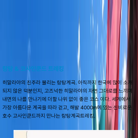
슈캐스트:
랑탕
shoecast
랑탕
랑탕 & 코사인쿤드 트레킹
히말라야의 진주라 불리는 랑탕계곡. 아직까지 한국에 많이 소개
되지 않은 덕분인지, 고즈넉한 히말라야의 자연 그대로를 느끼며 
내면의 나를 만나기에 더할 나위 없이 좋은 코스 이다. 세계에서 
가장 아름다운 계곡을 따라 걷고, 해발 4000m에 있는 신비로운 
호수 고사인쿤드까지 만나는 랑탕계곡트레킹.