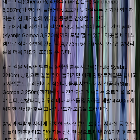
체르코 리(Cherko Ri, 4,984m)와 간첸포(Ganchenpo, 
6,387m)가 한눈에 들어온다. 고도가 높아질수록 공기가 희박해
지는 대신 대자연의 위대한 풍광을 감상할 수 있다.
이곳에서 세 시간만 더 걸으면 랑탕 트레일이 끝나는 캰진 곰파
(Kyanjin Gompa 3,870m)까지 도달 할 수 있다. 이곳을 베이스
캠프로 삼아 주변의 캰진 리(4,773m 5시간)까지 오르면 랑탕리
룽을 더욱 가깝게 조망할 수 있다.
같은 길을 되짚어 뱀부로 돌아와 툴루 샤브루(Thulo Syabru 
2210m) 방향으로 길을 꺾어 들어가면 이제 랑탕 트레일은 끝나고 
고사인쿤드 트레일이 시작된다. 툴루 샤브르에서 신곰파(Shin 
Gompa 3,250m)까지는 네 시간가량의 계속되는 오르막을 올라
야 한다. 찰랑파티, 라우레비나 패스를 경유하면 해발 4400m에 
위치한 신성한 호수 고사인쿤드가 모습을 드러낸다.
랑탕과 헬람부 사이에 위치한 코사인쿤드 호수는 시바신 등 힌두
신들이 거주한다고 믿어지는 신성한 곳으로 매년 8월이면 힌두 축