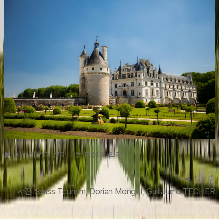
▶ 예스러움이 묻어나는 고성의 입구
글 성나리
사진 S
wiss Tourism, 
Dorian Mongel
, 
Guillaume TECHER
맨 위로