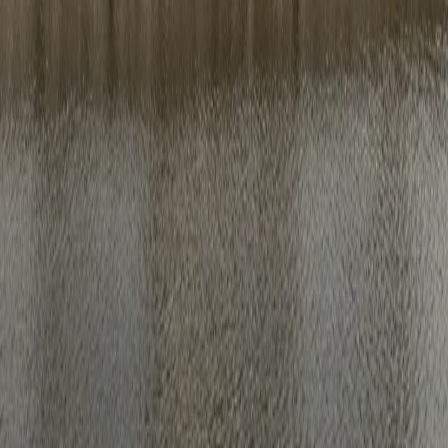
슈캐스트
세계여행정보
여행공식
체력지수와 서비스레벨
가이드 운영 안내
여행지
스타일
신발끈 정보
문의전화
02-333-4151
상담시간
평일 09:30 ~ 17:30 (주말·공휴일 휴무)
입금안내
하나은행 298-910003-08304 신발끈
서울시 마포구 와우산로 24길 9(창전동 436-28) 신발끈여행사
신발끈여행사는 일반여행업 보증보험, 기획여행업 보증보험에 가입되
어 있습니다.