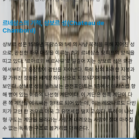
르네상스의 기적, 샹보르 성(Chateau de 
Chambord)
샹보르 성은 1519년 프랑스와 1세 의 사냥 목적을 위해 지어진 성
으로, 완전한 좌우 대칭을 이루는 초기 르네상스 모티프의 양식을 
띠고 있다. ‘르아르의 베르사유’로 일컬어 지는 샹보르 성은 외관
에서부터 그 웅장함이 감탄을 자아낸다. 특히 성의 화려한 지붕과 
잘 가꿔진 정원은 세계문화유산으로 지정되기에 부족함이 없어 
보인다. 샹보르 성을 둘러보는 관전포인트는 1층에서 테라스를 향
해 뻗어 있는 이중의 나선형 계단이다. 이 계단은 한쪽 계단이 다
른 쪽 계단을 에워싸는 형태로 되어 있는데, 이는 레오나르도 다빈
치가 고안 한 것으로 더욱 그 유명세를 떨치고 있다. 특히 이 나선
형 구도는 계단을 올라가는 사람과 내려오는 사람이 절대 마주칠 
수 없는 독특한 구조로 볼거리를 더해준다.