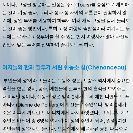
도이다. 고성을 방문하는 일정은 뚜르(Tours)를 중심으로 계획하
는 것이 가장 좋다. 그러나 성과 성 사이의 교통편이 원활하지 않
기에, 당일 투어를 이용하여 하루에 여러 개의 고성을 함께 둘러보
는 것이 좋은 방법이다. 특히 고성 여행의 출발점이라 여겨지는 뚜
르에는 르와르 고성투어를 할 수 있는 현지 여행사가 많아 자신의 
입맛에 맞는 투어를 선택하여 즐겨보도록 하자.
여자들의 한과 질투가 서린 쉬농소 성(Chenonceau)
‘부인들의 성’이라고 불리는 쉬농소 성은, 프랑스 역사에서 중요한 
역할을 했던 왕비, 공주, 애첩들의 질투와 한의 흔적을 보여주는 
대표적인 성이다. 쉬농소 성은 앙리 2세가 그의 애첩 디안느 드 푸
아티에(Dianne de Poitiers)에게 선물로 주었으나, 앙리 2세가 
죽은 이후에 까트린 드 메디치에게 다시 빼앗겼다. 그 뒤로도 계속 
주인은 바뀌어 총 6명의 여자가 이 성의 주인이 되어, 일명 ‘여섯 
여인들의 성’으로도 불린다. 프랑스에서 베르사유 궁전 다음으로 