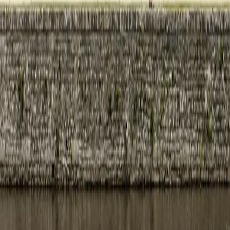
여행지
유럽
아시아
아프리카
중남미
북미
오세아니아
극지
99 different holidays
스타일
하이킹 & 트레킹
레일
애니멀
클래식
익스페디션
신발끈 정보
신발끈스토리
99 different holidays