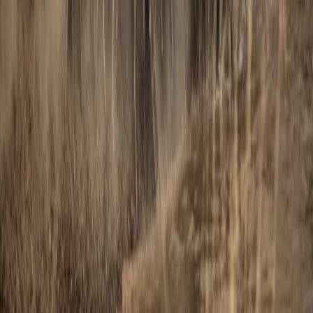
하이킹 & 트레킹
레일
애니멀
클래식
익스페디션
신발끈 정보
신발끈스토리
99 different holidays
슈캐스트
세계여행정보
여행공식
체력지수와 서비스레벨
가이드 운영 안내
여행지
스타일
신발끈 정보