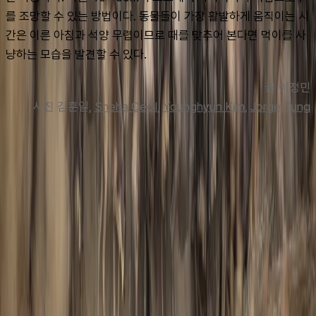
를 조망할 수 있는 방법이다. 동물들이 가장 활발하게 움직이는 시
간은 이른 아침과 석양 무렵이므로 때를 맞추어 본다면 먹이를 사
냥하는 모습을 발견할 수 있다.
글 이정민
사진 김
훈일, 
Sneha Cecil
, 
Younghyun Kim
, 
Jorge Tung
맨 위로
여행지
유럽
아시아
아프리카
중남미
북미
오세아니아
극지
99 different holidays
스타일