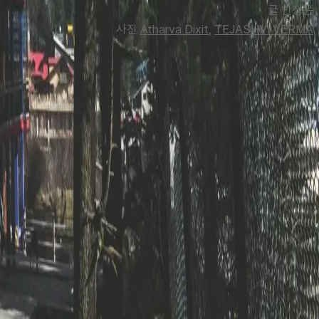
글 
안정은
사진 
Atharva Dixit
, 
TEJASHVI VERMA