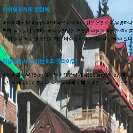
바쉬쉿에서의 온천욕
마날리에서 약 4km 떨어진 작은 마을 바쉬쉿은 온천으로 유명하다.
특히, 남녀탕이 구별된 무료 노천탕은 깨끗한 수질과 훌륭한 설비를
는 이 물로 쌀도 씻고 밥도 하는 바수쉿 마을 사람들을 만날 수 
마날리에서 즐기는 패러글라이딩
마날리에서 약 15km 정도 떨어진 쏠랑 계곡(Solang Valley)
정도의 비행이 기본이다. 다른 나라에 비해 저렴한 요금으로 스릴만