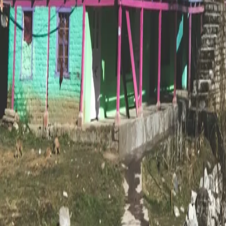
맨 위로
여행지
유럽
아시아
아프리카
중남미
북미
오세아니아
극지
99 different holidays
스타일
하이킹 & 트레킹
레일
애니멀
클래식
익스페디션