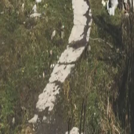
신발끈 정보
신발끈스토리
99 different holidays
슈캐스트
세계여행정보
여행공식
체력지수와 서비스레벨
가이드 운영 안내
여행지
스타일
신발끈 정보
문의전화
02-333-4151
상담시간
평일 09:30 ~ 17:30 (주말·공휴일 휴무)
입금안내
하나은행 298-910003-08304 신발끈