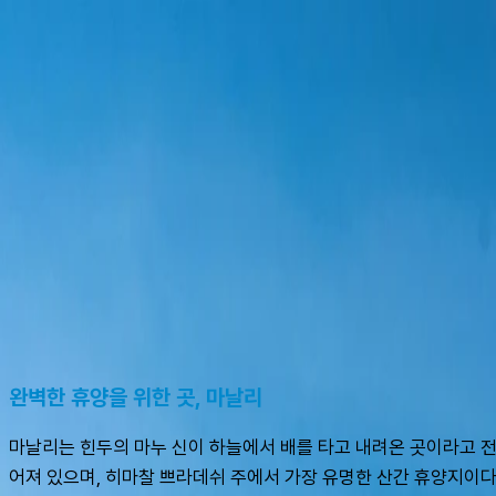
여행지
스타일
신발끈 정보
가이드
셀프가이드
AI
슈캐스트:
마날리
shoecast
마날리
완벽한 휴양을 위한 곳, 마날리
마날리는 힌두의 마누 신이 하늘에서 배를 타고 내려온 곳이라고 전해
어져 있으며, 히마찰 쁘라데쉬 주에서 가장 유명한 산간 휴양지이다.