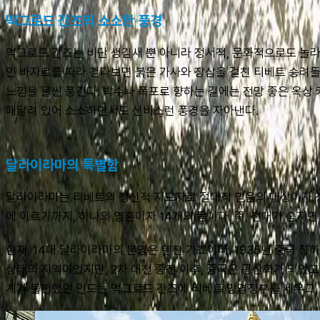
맥그로드 간즈의 소소한 풍경
맥그로드 간즈는 비단 생김새 뿐 아니라 정서적, 문화적으로도 놀라
인 바자르를 따라 걷다보면 붉은 가사와 장삼을 걸친 티베트 승려들,
느낌을 물씬 풍긴다. 박수나 폭포로 향하는 길에는 전망 좋은 옥상
매달려 있어 소소하면서도 신비스런 풍경을 자아낸다.
달라이라마의 특별함
달라이라마는 티베트의 정신적 지도자로 절대적 믿음의 대상이자 정치
에 이르기까지, 하나의 영혼이자 14개의 몸이다. 즉, 전대가 숨
현재, 14대 달라이라마의 본명은 텐진 가쵸이다. 1935년 중국 
상태의 지역이었지만, 2차 대전 종전 이후, 중국은 공산화가 되었
계가 불편했던 인도는 맥그로드 간즈에 티베트 망명정부를 세우고, 