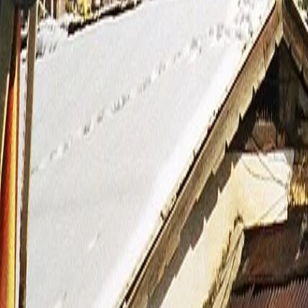
맨 위로
여행지
유럽
아시아
아프리카
중남미
북미
오세아니아
극지
99 different holidays
스타일
하이킹 & 트레킹
레일
애니멀
클래식
익스페디션