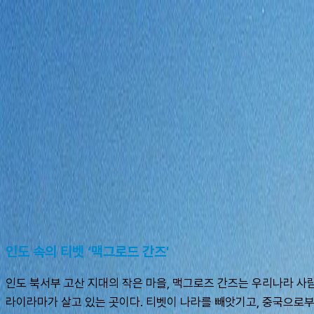
여행지
스타일
신발끈 정보
가이드
셀프가이드
AI
슈캐스트:
맥그로드 간즈
shoecast
맥그로드 간즈
인도 속의 티벳 ‘맥그로드 간즈'
인도 북서부 고산 지대의 작은 마을, 맥그로즈 간즈는 우리나라 사람
라이라마가 살고 있는 곳이다. 티벳이 나라를 빼앗기고, 중국으로부