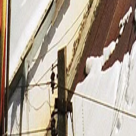
신발끈 정보
신발끈스토리
99 different holidays
슈캐스트
세계여행정보
여행공식
체력지수와 서비스레벨
가이드 운영 안내
여행지
스타일
신발끈 정보
문의전화
02-333-4151
상담시간
평일 09:30 ~ 17:30 (주말·공휴일 휴무)
입금안내
하나은행 298-910003-08304 신발끈