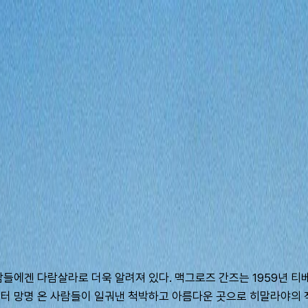
들에겐 다람살라로 더욱 알려져 있다. 맥그로즈 간즈는 1959년 티베
터 망명 온 사람들이 일궈낸 척박하고 아름다운 곳으로 히말라야의 작은