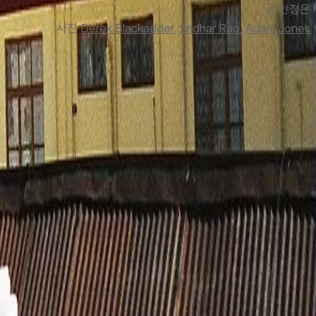
글
 안정은
사진 
Derek Blackadder
, 
Sridhar Rao
, 
Adam Jones