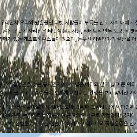
우리만치 우리와 닮은꼴인 티벳 사람들이 부득불 인도 사회 내에서 
 골목 곳곳에 자리잡은 티벳식 불교사원, 티베트식 만두 모모, 티벳식
 카페가 있는 게스트하우스들이 많으며, 눈부신 히말라야의 설산을 어
적 결정권을 갖는 통치권자이다. "넓은 바다와 같이 넓고 큰 덕의 
지면 티베트불교 고위 승려들이 호수에 비친다는 환영을 보고 찾아낸 아
칭하이 성 작은 시골마을에서 태어났으며, 3살 때 포탈라 궁에서 파견된
고, 1949년에는티베트를 침공하여 중국의 자치구로 만들었다. 궁지에
티베트 헌법을 기초하는 한편, 지속적으로 티베트의 독립운동을 전개해