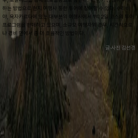
하는 방법으로 현지 여행사 통한 투어에 참여할 수 있다. 수라바
야, 욕자카르타에 있는 대부분의 여행사에서 1박 2일 코스의 투어 
프로그램을 판매하고 있으며, 소규모 여행자의 경우, 시간적으로
나 경비 면에서 좀 더 효율적인 방법이다.
글·사진 김선경
맨 위로
여행지
유럽
아시아
아프리카
중남미
북미
오세아니아
극지
99 different holidays