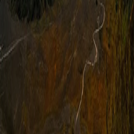
스타일
하이킹 & 트레킹
레일
애니멀
클래식
익스페디션
신발끈 정보
신발끈스토리
99 different holidays
슈캐스트
세계여행정보
여행공식
체력지수와 서비스레벨
가이드 운영 안내
여행지
스타일
신발끈 정보