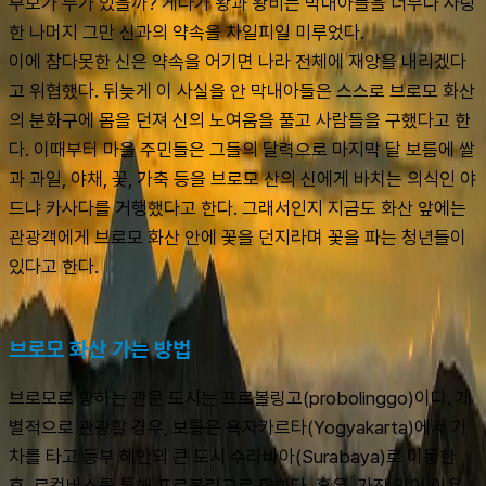
부모가 누가 있을까? 게다가 왕과 왕비는 막내아들을 너무나 사랑
한 나머지 그만 신과의 약속을 차일피일 미루었다. 
이에 참다못한 신은 약속을 어기면 나라 전체에 재앙을 내리겠다
고 위협했다. 뒤늦게 이 사실을 안 막내아들은 스스로 브로모 화산
의 분화구에 몸을 던져 신의 노여움을 풀고 사람들을 구했다고 한
다. 이때부터 마을 주민들은 그들의 달력으로 마지막 달 보름에 쌀
과 과일, 야채, 꽃, 가축 등을 브로모 산의 신에게 바치는 의식인 야
드냐 카사다를 거행했다고 한다. 그래서인지 지금도 화산 앞에는 
관광객에게 브로모 화산 안에 꽃을 던지라며 꽃을 파는 청년들이 
있다고 한다.
브로모 화산 가는 방법
브로모로 향하는 관문 도시는 프로볼링고(probolinggo)이다. 개
별적으로 관광할 경우, 보통은 욕자카르타(Yogyakarta)에서 기
차를 타고 동부 해안의 큰 도시 수라바아(Surabaya)로 이동한 
후, 로컬버스를 통해 프로볼링고로 향한다. 혹은, 가장 많이 이용