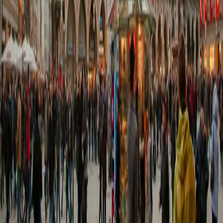
슈캐스트
세계여행정보
여행공식
체력지수와 서비스레벨
가이드 운영 안내
여행지
스타일
신발끈 정보
문의전화
02-333-4151
상담시간
평일 09:30 ~ 17:30 (주말·공휴일 휴무)
입금안내
하나은행 298-910003-08304 신발끈
서울시 마포구 와우산로 24길 9(창전동 436-28) 신발끈여행사
신발끈여행사는 일반여행업 보증보험, 기획여행업 보증보험에 가입되
어 있습니다.