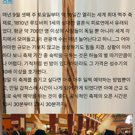
스트
매년 9월 셋째 주 토요일부터 약 16일간 열리는 세계 최대 맥주 축
제로, 1810년 루드비히 1세의 성대한 결혼식 피로연에서 유래되
었다. 평균 약 700만 명 이상의 사람들이 독일 뿐 아니라 세계 각
지에서 모여들고, 이 관광객 수는 매년 늘어난다고 하니…그 어마
어마한 규모는 가보지 않고는 상상하기도 힘들 지경. 상황이 이러
하다 보니 축제 기간 중 숙박을 구하는 것은 하늘의 별 따기만큼이
나 어렵다. 기적처럼 빈 방이 있다 하더라도 그 가격은 성수기의 
10배 이상을 호가한다. 
정말 이 축제를 즐기고 싶다면 아주 아주 일찍 예약하는 방법뿐이
고, 만일 갑작스레 시간이 나게 되어 가게 되었다면 아예 근교 도
시로 숙박 예약을 하는 것이 좋다. 공식적인 축제의 오픈 시간은 
10시 30분부터 23시 30분까지.