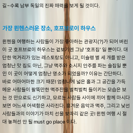
길~수록 남부 독일의 진짜 매력을 보게 될 것이다.
가장 뮌헨스러운 장소, 호프브로이 하우스
뮌헨을 여행하는 사람들이 가장 좋아하는 관광지(?)가 되어 버린 
이 곳 호프브로이 하우스는 겉보기엔 그냥 ‘호프집’ 일 뿐이다. 대
단한 먹거리가 있는 레스토랑도 아니고, 미슐랭 별 세 개를 받은 
엄청난 맛 집도 아닌, 그냥 맥주와 소시지 안주를 파는 술집일 뿐
인 이 곳이 어떻게 엄청난 명소가 되었을까? 이유는 간단하다.
바로 어마어마한 크기 때문! 엄청나게 넓은 홀과 그 공간을 가득 
메운 사람들이 팔뚝만한 맥주잔을 벌컥벌컥 들이키는 모습은 보
는 것 만으로도 신기하고, 모르는 사람들 사이에 끼어 함께 마시다 
보면 어느새 어색함은 사라진다. 흥겨운 음악과 맥주, 그리고 낯선 
사람들과의 이야기가 마치 선물 보따리 같은 곳! 뮌헨 여행 시 절
대 놓쳐선 안 될 must go place 이다.