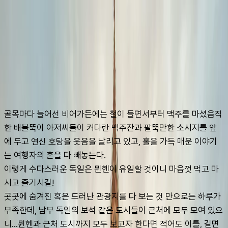
슈캐스트:
뮌헨
shoecast
뮌헨
골목마다 늘어선 비어가든에는 철이 들면서부터 맥주를 마셨음직
한 배불뚝이 아저씨들이 커다란 맥주잔과 팔뚝만한 소시지를 앞
에 두고 연신 호탕을 웃음을 날리고 있고, 홀을 가득 매운 이야기
는 여행자의 혼을 다 빼놓는다. 
이렇게 수다스러운 독일은 뮌헨이 유일할 것이니 마음껏 먹고 마
시고 즐기시길! 
곳곳에 숨겨진 혹은 드러난 관광지를 다 보는 것 만으로는 하루가 
부족한데, 남부 독일의 보석 같은 도시들이 근처에 모두 모여 있으
니…뮌헨과 근처 도시까지 모두 보고자 한다면 적어도 이틀, 길면 