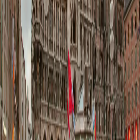
맨 위로
여행지
유럽
아시아
아프리카
중남미
북미
오세아니아
극지
99 different holidays
스타일
하이킹 & 트레킹
레일
애니멀
클래식
익스페디션
신발끈 정보
신발끈스토리
99 different holidays