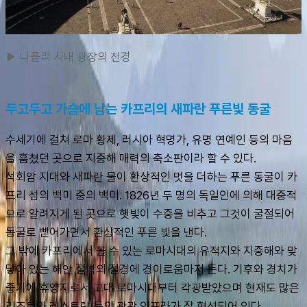
▶ 나폴리 시내 광장의 전경
두고두고 가슴에 남는 카프리의 새파란 푸른빛 동굴
수세기에 걸쳐 로마 황제, 러시아 혁명가, 유명 연예인 등의 마음
을 훔쳤던 곳으로 지중해 매력의 축소판이라 할 수 있다. 
석회암 지대와 새파란 물이 환상적인 멋을 더하는 푸른 동굴이 카
프리 섬의 백미 중의 백미. 1826년 두 명의 독일인에 의해 대중적
으로 알려지게 된 곳으로 햇빛이 수중을 비추고 그것이 굴절되어 
동굴로 뻗어가면서 환상적인 푸른 빛을 낸다.
그 밖에 카프리에서 볼 수 있는 로마시대의 유적지와 지중해와 맞
닿아 있는 해안 절벽의 절경에 경이로움마저 든다. 기후와 경치가 
좋기에 휴양지로서 고대 로마시대부터 각광받았으며 현재도 많은 
리조트와 레스토랑 등의 관광 인프라가 잘 형성되어 있다.