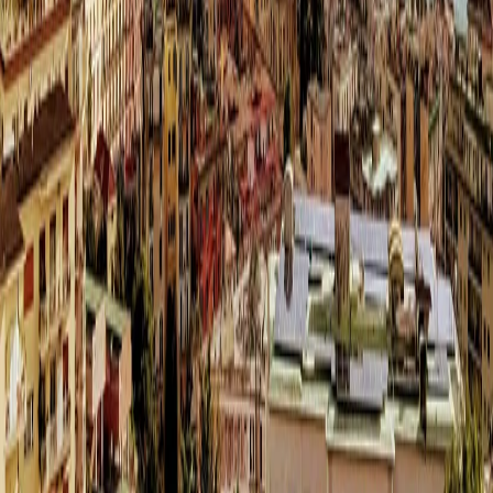
클래식
익스페디션
신발끈 정보
신발끈스토리
99 different holidays
슈캐스트
세계여행정보
여행공식
체력지수와 서비스레벨
가이드 운영 안내
여행지
스타일
신발끈 정보
문의전화
02-333-4151