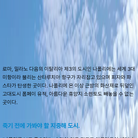
슈캐스트:
나폴리
shoecast
나폴리
로마, 밀라노 다음의 이탈리아 제3의 도시인 나폴리에는 세계 3대 
미항이라 불리는 산타루치아 항구가 자리잡고 있으며 피자와 파
스타가 탄생한 곳이다. 나폴리에 온 이상 근방의 화산재로 뒤덮인 
고대도시 폼페이 유적, 아름다운 휴양지 소렌토도 빼놓을 수 없는 
곳이다.
죽기 전에 가봐야 할 지중해 도시.