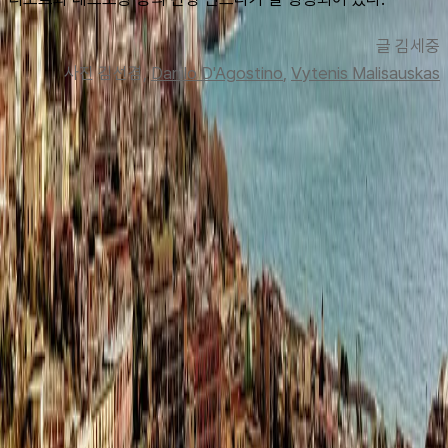
글 김세중
사진
 김선겸, 
Danilo D'Agostino
, 
Vytenis Malisauskas
맨 위로
여행지
유럽
아시아
아프리카
중남미
북미
오세아니아
극지
99 different holidays
스타일
하이킹 & 트레킹
레일
애니멀