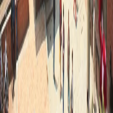
스타일
하이킹 & 트레킹
레일
애니멀
클래식
익스페디션
신발끈 정보
신발끈스토리
99 different holidays
슈캐스트
세계여행정보
여행공식
체력지수와 서비스레벨
가이드 운영 안내
여행지
스타일
신발끈 정보