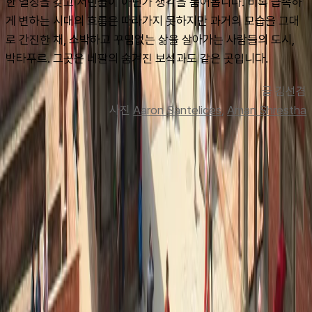
한 열정을 갖고 서민들이 아닌가 생각을 품어봅니다. 비록 급속하
게 변하는 시대의 흐름은 따라가지 못하지만 과거의 모습을 그대
로 간진한 채, 소박하고 꾸밈없는 삶을 살아가는 사람들의 도시, 
박타푸르. 그곳은 네팔의 숨겨진 보석과도 같은 곳입니다.
글 김선겸
사진 
Aaron Santelices
, 
Aman Shrestha
맨 위로
여행지
유럽
아시아
아프리카
중남미
북미
오세아니아
극지
99 different holidays