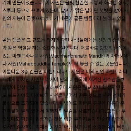
기에 만들어졌습니다. 이 사원은 금빛 찬란한 지붕과 화려한 장식, 
스투파 등으로 꾸며져 있는데, 날씨가 맑은 날이면 햇빛을 받아 사
원의 지붕이 금빛으로 빛나기 때문에 골든 템플이라 불리고 있습
니다.
골든 템플은 그 규모는 작지만 파탄 사람들에게는 신앙의 중심지
와 같은 역할을 하는 중요한 사원입니다. 더르바르 광장의 남쪽에 
있는 마첸드라나트 사원(Machhendranath Mandir)과 마하보우
다 사원(Mahabouddha temple)도 빼 놓을 수 없는 곳들입니다. 
아름다운 3층 건물인 마첸트라나트 사원은 비의 신인 마첸트라나
트에게 바쳐진 사원으로 처마 밑의 버팀목에 새겨진 천수관음보
살상이 인상적입니다. 마하보우다 사원은 불교 최대의 성지인 인
도 보드가야의 마하보디 사원을 본떠서 만든 것으로 사원 전체가 
불상으로 조각되어 있습니다. 이밖에도 파탄은 곳곳에 아름다운 
건축물이 널려 있어서 여행자의 발길을 사로잡습니다. 그러나 무
엇보다도 파탄이 인상적인 것은 이런 유적지들이 단순히 관광지
로서만 존재하는 박제된 공간이 아닌 서민들의 소중한 삶의 터전