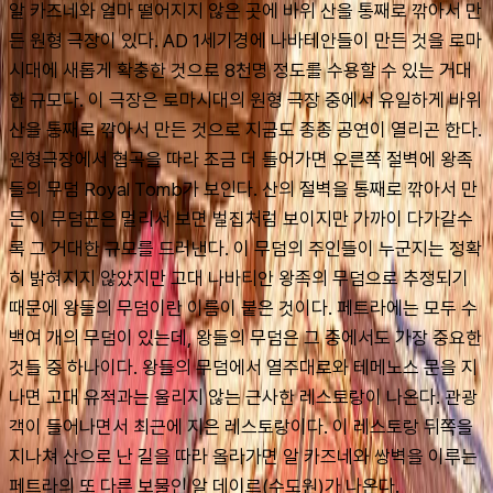
알 카즈네와 얼마 떨어지지 않은 곳에 바위 산을 통째로 깎아서 만
든 원형 극장이 있다. AD 1세기경에 나바테안들이 만든 것을 로마 
시대에 새롭게 확충한 것으로 8천명 정도를 수용할 수 있는 거대
한 규모다. 이 극장은 로마시대의 원형 극장 중에서 유일하게 바위
산을 통째로 깎아서 만든 것으로 지금도 종종 공연이 열리곤 한다. 
원형극장에서 협곡을 따라 조금 더 들어가면 오른쪽 절벽에 왕족
들의 무덤 Royal Tomb가 보인다. 산의 절벽을 통째로 깎아서 만
든 이 무덤군은 멀리서 보면 벌집처럼 보이지만 가까이 다가갈수
록 그 거대한 규모를 드러낸다. 이 무덤의 주인들이 누군지는 정확
히 밝혀지지 않았지만 고대 나바티안 왕족의 무덤으로 추정되기 
때문에 왕들의 무덤이란 이름이 붙은 것이다. 페트라에는 모두 수
백여 개의 무덤이 있는데, 왕들의 무덤은 그 중에서도 가장 중요한 
것들 중 하나이다. 왕들의 무덤에서 열주대로와 테메노스 문을 지
나면 고대 유적과는 울리지 않는 근사한 레스토랑이 나온다. 관광
객이 들어나면서 최근에 지은 레스토랑이다. 이 레스토랑 뒤쪽을 
지나쳐 산으로 난 길을 따라 올라가면 알 카즈네와 쌍벽을 이루는 
페트라의 또 다른 보물인 알 데이르(수도원)가 나온다. 