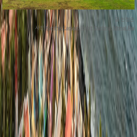
글 안정
은
사진 
Karthik Easvur
, 
Rohit Durbha
, 
Mrinal Rai
맨 위로
여행지
유럽
아시아
아프리카
중남미
북미
오세아니아
극지
99 different holidays
스타일
하이킹 & 트레킹
레일