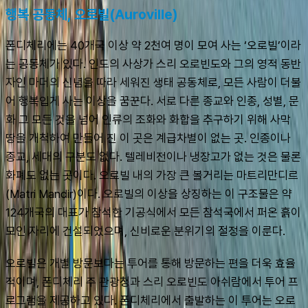
행복 공동체, 오로빌(Auroville)
폰디체리에는 40개국 이상 약 2천여 명이 모여 사는 ‘오로빌’이라
는 공동체가 있다. 인도의 사상가 스리 오로빈도와 그의 영적 동반
자인 마더의 신념을 따라 세워진 생태 공동체로, 모든 사람이 더불
어 행복입게 사는 이상을 꿈꾼다. 서로 다른 종교와 인종, 성별, 문
화 그 모든 것을 넘어 인류의 조화와 화합을 추구하기 위해 사막 
땅을 개척하여 만들어 진 이 곳은 계급차별이 없는 곳. 인종이나 
종교, 세대의 구분도 없다. 텔레비전이나 냉장고가 없는 것은 물론 
화폐도 없는 곳이다. 오로빌 내의 가장 큰 볼거리는 마트리만디르
(Matri Mandir)이다. 오로빌의 이상을 상징하는 이 구조물은 약 
124개국의 대표가 참석한 기공식에서 모든 참석국에서 퍼온 흙이 
모인 자리에 건설되었으며, 신비로운 분위기의 절정을 이룬다.
오로빌은 개별 방문보다는 투어를 통해 방문하는 편을 더욱 효율
적이며, 폰디체리 주 관광청과 스리 오로빈도 아쉬람에서 투어 프
로그램을 제공하고 있다. 폰디체리에서 출발하는 이 투어는 오로