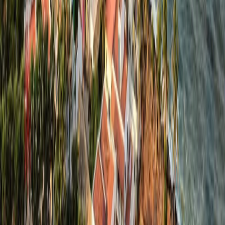
애니멀
클래식
익스페디션
신발끈 정보
신발끈스토리
99 different holidays
슈캐스트
세계여행정보
여행공식
체력지수와 서비스레벨
가이드 운영 안내
여행지
스타일
신발끈 정보