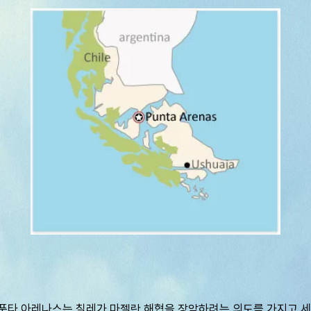
뻗어 있는 푼타 아레나스는 칠레가 마젤란 해협을 장악하려는 의도를 가지고 