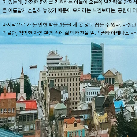
이 있는데, 안전한 항해를 기원하는 이들이 오른쪽 발가락을 만져서
을 아름답게 손질해 놓았기 때문에 묘지라는 느낌보다는, 공원에 더
마지막으로 가 볼 만한 박물관들을 세 곳 정도 꼽을 수 있다. 마젤
박물관, 척박한 자연 환경 속에 삶의 터전을 일군 푼타 아레나스 
맨 위로
여행지
유럽
아시아
아프리카
중남미
북미
오세아니아
극지
99 different holidays