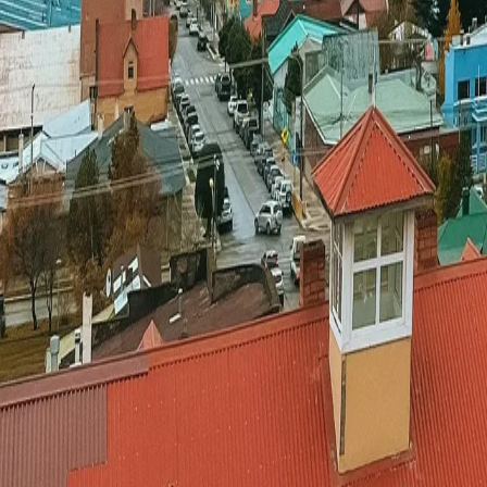
스타일
하이킹 & 트레킹
레일
애니멀
클래식
익스페디션
신발끈 정보
신발끈스토리
99 different holidays
슈캐스트
세계여행정보
여행공식
체력지수와 서비스레벨
가이드 운영 안내
여행지
스타일
신발끈 정보