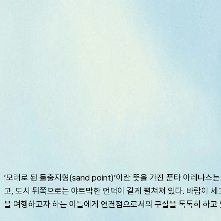
여행지
스타일
신발끈 정보
가이드
셀프가이드
AI
슈캐스트:
푼타아레나스
shoecast
푼타아레나스
‘모래로 된 돌출지형(sand point)’이란 뜻을 가진 푼타 아
고, 도시 뒤쪽으로는 야트막한 언덕이 길게 펼쳐져 있다. 바람이 세
을 여행하고자 하는 이들에게 연결점으로서의 구실을 톡톡히 하고 