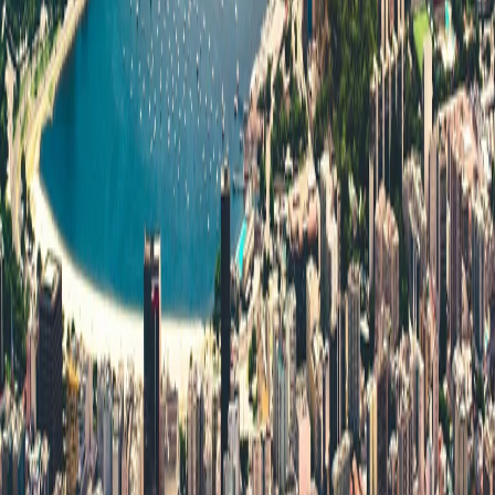
스타일
하이킹 & 트레킹
레일
애니멀
클래식
익스페디션
신발끈 정보
신발끈스토리
99 different holidays
슈캐스트
세계여행정보
여행공식
체력지수와 서비스레벨
가이드 운영 안내
여행지
스타일
신발끈 정보