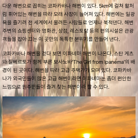
다운 해변으로 꼽히는 코파카바나 해변이 있다. 5km에 걸쳐 활처
럼 휘어있는 해변을 따라 모래 사장이 늘어져 있다. 해변에는 일광
욕을 즐기려 전 세계에서 몰려든 사람들로 언제나 북적댄다. 해변 
주변의 쇼핑센터와 영화관, 상점, 레스토랑 등의 편의시설은 관광
객들을 잡아 끄는 이 곳만의 독특한 분위기를 만들어 낸다.
코파카바나 해변을 걷다 보면 이파네마 해변이 나온다. 스탄 게츠
와 질베르토가 함께 부른 보사노바'The Girl from Ipanema'의 배
경이 된 곳이다. 해변을 따라 고급 주택가가 모여 있다. 코파카바
나가 외국인들이 많은 고급 해변이라면 이파네마는 좀더 편안한 
느낌으로 원주민들이 즐겨 찾는 해변이라 할 수 있다.