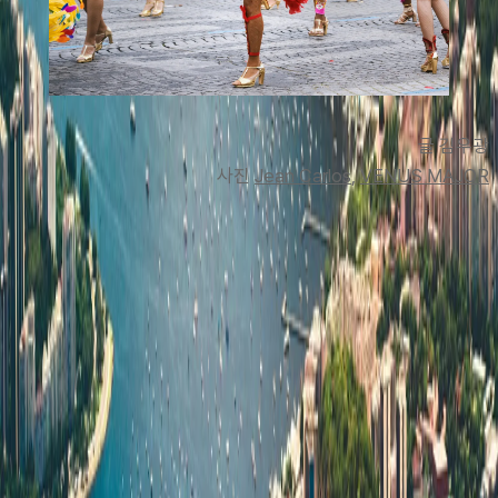
글 김우광
사진 
Jean Carlos
, 
VENUS MAJOR
맨 위로
여행지
유럽
아시아
아프리카
중남미
북미
오세아니아
극지
99 different holidays