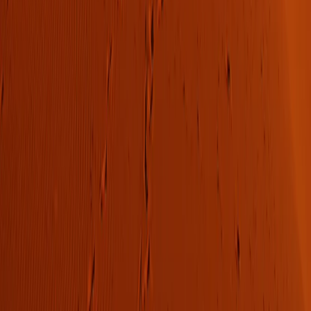
아시아
아프리카
중남미
북미
오세아니아
극지
99 different holidays
스타일
하이킹 & 트레킹
레일
애니멀
클래식
익스페디션
신발끈 정보
신발끈스토리
99 different holidays
슈캐스트
세계여행정보
여행공식
체력지수와 서비스레벨