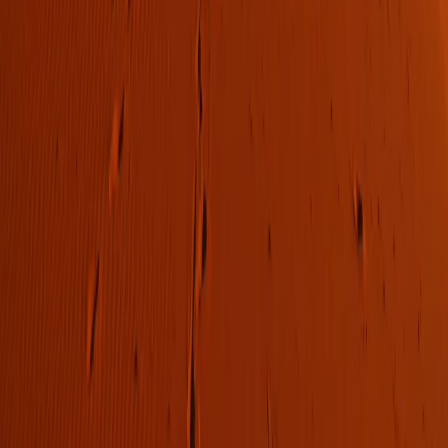
가이드 운영 안내
여행지
스타일
신발끈 정보
문의전화
02-333-4151
상담시간
평일 09:30 ~ 17:30 (주말·공휴일 휴무)
입금안내
하나은행 298-910003-08304 신발끈
서울시 마포구 와우산로 24길 9(창전동 436-28) 신발끈여행사
신발끈여행사는 일반여행업 보증보험, 기획여행업 보증보험에 가입되
어 있습니다.
대표자 장영복 사업자 등록번호 105-81-66169 통신판매업신고번
호 제2008-서울마포-01080호
개인정보취급방침
|
여행약관
|
해외여행자보험
|
주의사
항
|
shoetour@shoestring.kr