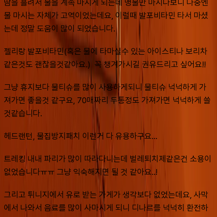
땀을 흘려서 물을 계속 마시게 되는데 맹물만 마시다보니 나중엔 
물 마시는 자체가 고역이었는데요, 이럴때 발포비타민 타서 마셨
는데 정말 도움이 많이 되었습니다.
젤리랑 발포비타민(혹은 물에 타마실수 있는 아이스티나 보리차
같은것도 괜찮을것같아요.)  꼭 챙겨가시길 권유드리고 싶어요!!
그냥 휴지보다 물티슈를 많이 사용하게되니 물티슈 넉넉하게 가
져가면 좋을것 같구요, 70매짜리 두통정도 가져가면 넉넉하게 쓸
것같습니다.
헤드랜턴, 물집방지패치 이런거 다 유용하구요...
트레킹 내내 파리가 많이 따라다니는데 벌레퇴치제같은건 소용이 
없었습니다ㅠㅠ 그냥 익숙해지면 될 것 같아요..!
그리고 튀니지에서 유로 받는 가게가 생각보다 없었는데요, 사막
에서 나와서 음료를 많이 사마시게 되니 디나르를 넉넉히 환전하