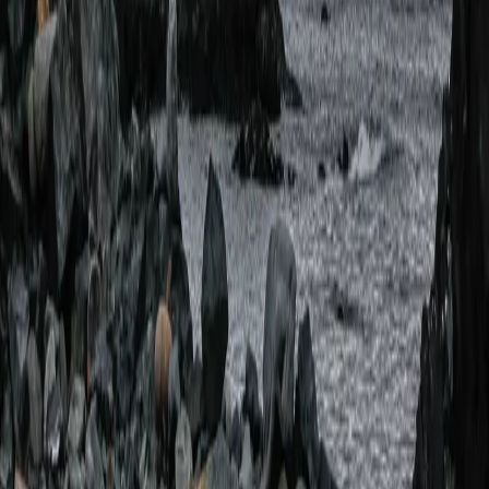
극지
99 different holidays
스타일
하이킹 & 트레킹
레일
애니멀
클래식
익스페디션
신발끈 정보
신발끈스토리
99 different holidays
슈캐스트
세계여행정보
여행공식
체력지수와 서비스레벨
가이드 운영 안내
여행지
스타일