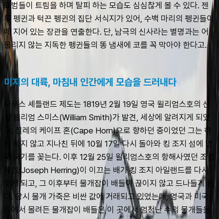
표범들이 트림을 하며 탈피 하는 모습도 심심찮게 볼 수 있다. 젠
투 펭귄과 턱끈 펭귄의 집단 서식지가 있어, 수백 마리의 펭귄들이 
떼 지어 있는 장관을 연출한다. 단, 남극의 신사라는 별명과는 어
울리지 않는 지독한 펭귄들의 똥 냄새에 코를 꼭 막아야 한다고.
미지의 대륙, 마침내 인간에게 모습을 드러내다
사우스 셰틀랜드 제도는 1819년 2월 19일 영국 윌리엄스호의 선
장 윌리엄 스미스(William Smith)가 발견, 세상에 알려지게 되었
다. 칠레의 케이프 혼(Cape Horn)으로 향하던 중이었던 그는 하
선 하지 않고 지나친 뒤에 10월 17일 다시 돌아와 킹 조지 섬에 영
국 국기를 꽂는다. 이후 12월 25일 윌리엄스호의 항해사였던 조셉 
헤링(Joseph Herring)이 이끄는 배가 킹 조지 아일랜드를 다시 
찾게 되고, 그 이후부터 물개잡이 배들이 끊이지 않고 드나들게 된
다. 당시 물개 가죽은 비싼 값에 거래되고 있었는데, 영국과 미국 
등에서 몰려든 물개잡이 배들은 이 곳에서 엄청난 수의 물개들을 