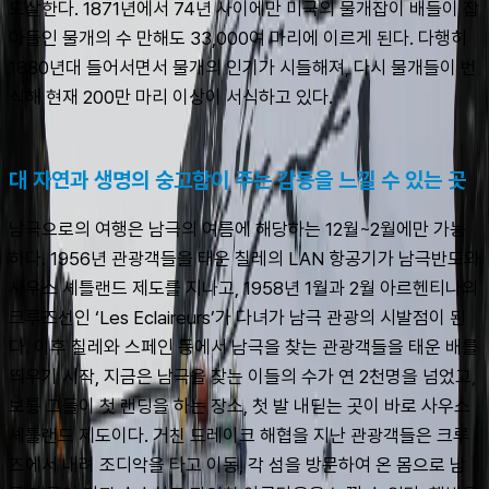
도살한다. 1871년에서 74년 사이에만 미국의 물개잡이 배들이 잡
아들인 물개의 수 만해도 33,000여 마리에 이르게 된다. 다행히 
1880년대 들어서면서 물개의 인기가 시들해져, 다시 물개들이 번
식해 현재 200만 마리 이상이 서식하고 있다.
대 자연과 생명의 숭고함이 주는 감동을 느낄 수 있는 곳
남극으로의 여행은 남극의 여름에 해당하는 12월~2월에만 가능
하다. 1956년 관광객들을 태운 칠레의 LAN 항공기가 남극반도와 
사우스 셰틀랜드 제도를 지나고, 1958년 1월과 2월 아르헨티나의 
크루즈선인 ‘Les Eclaireurs’가 다녀가 남극 관광의 시발점이 된
다. 이후 칠레와 스페인 등에서 남극을 찾는 관광객들을 태운 배를 
띄우기 시작, 지금은 남극을 찾는 이들의 수가 연 2천명을 넘었고, 
보통 그들이 첫 랜딩을 하는 장소, 첫 발 내딛는 곳이 바로 사우스 
셰틀랜드 제도이다. 거친 드레이크 해협을 지난 관광객들은 크루
즈에서 내려 조디악을 타고 이동, 각 섬을 방문하여 온 몸으로 남