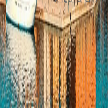
Farrington
, 
Tom Samuelsson
맨 위로
여행지
유럽
아시아
아프리카
중남미
북미
오세아니아
극지
99 different holidays
스타일
하이킹 & 트레킹
레일
애니멀
클래식
익스페디션
신발끈 정보