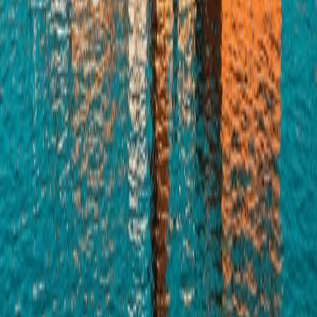
신발끈스토리
99 different holidays
슈캐스트
세계여행정보
여행공식
체력지수와 서비스레벨
가이드 운영 안내
여행지
스타일
신발끈 정보
문의전화
02-333-4151
상담시간
평일 09:30 ~ 17:30 (주말·공휴일 휴무)
입금안내
하나은행 298-910003-08304 신발끈