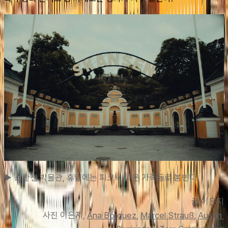
▶ 스칸센 박물관, 휴일에는 피크닉 나온 가족들로 붐빈다.
글 이은지
사
진 이은지, 
Ana Bórquez
, 
Marcel Strauß
, 
Austin 