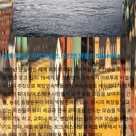
세계 최초의 야외 박물관, 스칸센 박물관 Skansen
1891년 만들어진 세계 최초의 야외 민속박물관 스칸센은 요새라
는 뜻을 갖고 있다. 19세기 말 스웨덴의 민속학자 아르투르 하셀리
우스의 주장으로 북방민속박물관의 부속시설로 세워졌다가 점차 
규모가 확대되어 스웨덴 사람들의 과거 생활 모습을 보여주는 건
물, 농장, 동물원부터 야외 박물관까지 있다. 당시의 복장을 입고 
있는 직원들이 유리 세공과 민속 공예품을 만드는 모습을 직접 보
여주기도 하고, 교회나 학교, 빵집에서는 실제 거주 모습을 재현하
기도 한다. 여름에 열리는 포크 페스티벌 축제를 비롯해서 각종 민
속 무용과 콘서트 등 다채로운 행사가 자주 열린다.