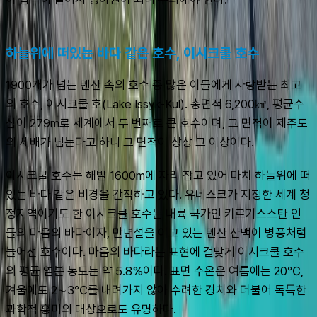
하늘위에 떠있는 바다 같은 호수, 이시크쿨 호수
1900개가 넘는 톈산 속의 호수 중 많은 이들에게 사랑받는 최고
의 호수, 이시크쿨 호(Lake Issyk-Kul). 총면적 6,200㎢, 평균수
심이 279m로 세계에서 두 번째로 큰 호수이며, 그 면적이 제주도
의 세배가 넘는다고 하니 그 면적이 상상 그 이상이다.
이시크쿨 호수는 해발 1600m에 자리 잡고 있어 마치 하늘위에 떠 
있는 바다 같은 비경을 간직하고 있다. 유네스코가 지정한 세계 청
정지역이기도 한 이시크쿨 호수는 내륙 국가인 키르기스스탄 인
들의 마음의 바다이자, 만년설을 이고 있는 톈산 산맥이 병풍처럼 
늘어선 호수이다. 마음의 바다라는 표현에 걸맞게 이시크쿨 호수
의 평균 염분 농도는 약 5.8%이다. 표면 수온은 여름에는 20℃, 
겨울에도 2∼3℃를 내려가지 않아 수려한 경치와 더불어 독특한 
과학적 흥미의 대상으로도 유명하다.