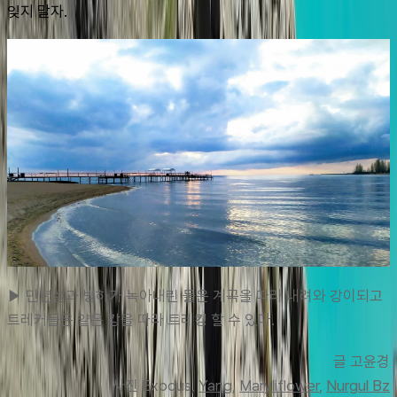
잊지 말자.
▶ 만년설과 빙하가 녹아내린 물은 계곡을 따라 내려와 강이되고 
트레커들은 얕은 강을 따라 트레킹 할 수 있다.
글 고
윤경
사진 Exodus, 
Yang
, 
Maryliflower
, 
Nurgul Bz