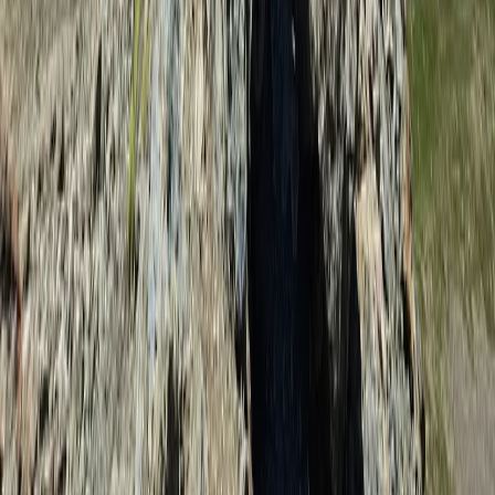
신발끈스토리
99 different holidays
슈캐스트
세계여행정보
여행공식
체력지수와 서비스레벨
가이드 운영 안내
여행지
스타일
신발끈 정보
문의전화
02-333-4151
상담시간
평일 09:30 ~ 17:30 (주말·공휴일 휴무)
입금안내
하나은행 298-910003-08304 신발끈
서울시 마포구 와우산로 24길 9(창전동 436-28) 신발끈여행사