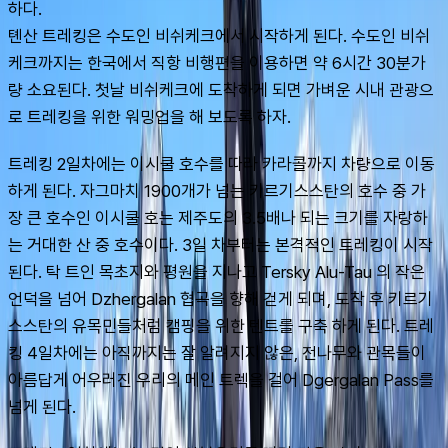
하다.
톈산 트레킹은 수도인 비쉬케크에서 시작하게 된다. 수도인 비쉬
케크까지는 한국에서 직항 비행편을 이용하면 약 6시간 30분가
량 소요된다. 첫날 비쉬케크에 도착하게 되면 가벼운 시내 관광으
로 트레킹을 위한 워밍업을 해 보도록 하자.
트레킹 2일차에는 이시쿨 호수를 따라 카라콜까지 차량으로 이동
하게 된다. 자그마치 1900개가 넘는 키르기스스탄의 호수 중 가
장 큰 호수인 이시쿨 호는 제주도의 3.5배나 되는 크기를 자랑하
는 거대한 산 중 호수이다. 3일 차부터는 본격적인 트레킹이 시작
된다. 탁 트인 목초지와 평원을 지나고 Tersky Alu-Tau 의 작은 
언덕을 넘어 Dzhergalan 협곡을 향해 걷게 되며, 도착 후 키르기
스스탄의 유목민들처럼 캠핑을 위한 텐트를 구축 하게 된다. 트레
킹 4일차에는 아직까지는 잘 알려지지 않은, 전나무와 관목들이 
아름답게 어우러진 우리의 메인 트렉을 걸어 Dgergalan Pass를 
넘게 된다.