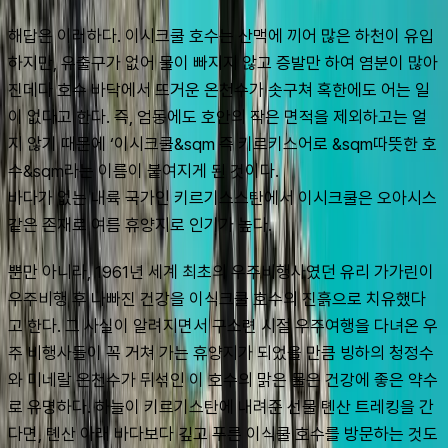
해답은 이러하다. 이시크쿨 호수는 산맥에 끼어 많은 하천이 유입
하지만, 유출구가 없어 물이 빠지지 않고 증발만 하여 염분이 많아
진데다 호수 바닥에서 뜨거운 온천수가 솟구쳐 혹한에도 어는 일
이 없다고 한다. 즉, 엄동에도 호안의 작은 면적을 제외하고는 얼
지 않기 때문에 ‘이시크쿨&sqm 즉 키르키스어로 &sqm따뜻한 호
수&sqm라는 이름이 붙여지게 된 것이다.
바다가 없는 내륙 국가인 키르기스스탄에서 이시크쿨은 오아시스 
같은 존재로 여름 휴양지로 인기가 높다.
뿐만 아니라, 1961년 세계 최초의 우주비행사였던 유리 가가린이 
우주비행 후 나빠진 건강을 이식크쿨 호수의 진흙으로 치유했다
고 한다. 그 사실이 알려지면서 구소련 시절 우주여행을 다녀온 우
주 비행사들이 꼭 거쳐 가는 휴양지가 되었을 만큼 빙하의 청정수
와 미네랄 온천수가 뒤섞인 이 호수의 맑은 물은 건강에 좋은 약수
로 유명하다. 하늘이 키르기스탄에 내려준 선물 톈산 트레킹을 간
다면, 톈산 아래 바다보다 깊고 푸른 이식쿨 호수를 방문하는 것도 