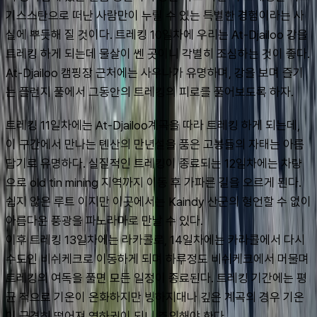
기스스탄으로 떠난 사람만이 누릴 수 있는 특별한 경험이라는 사
실에 뿌듯해 질 것이다. 트레킹 10일차에 우리는 At-Djailoo 강을 
트레킹 하게 되는데 물살이 쎈 곳이니 각별히 조심하는 것이 좋다. 
At-Djailoo 캠핑장 근처에는 사우나가 유명하며, 강을 보며 즐기
는 플런지 풀에서 그동안의 트레킹의 피로를 풀어보도록 하자.
트레킹 11일차에는 At-Djailoo계곡을 따라 트레킹 하게 되는데, 
이 구간에서 만나는 톈산의 만년설을 품은 고봉들의 자태는 아름
답기로 유명하다. 실질적인 트레킹이 종료되는 12일차에는 차량
으로 old tin mining 지역까지 이동 후 가파른 길을 오르게 된다. 
쉽지 않은 루트 이지만 이곳에서는 Kaindy 산군의 형언할 수 없이 
아름다운 풍광을 파노라마로 만날 수 있다.
이후 트레킹 13일차에는 라카콜로, 14일차에는 카라콜에서 다시 
수도인 비쉬케크로 이동하게 되며 하루정도 비쉬케크에서 머물며 
트레킹의 여독을 풀면 모든 일정이 종료된다. 트레킹 기간에는 평
균 적으로 기온이 온화하지만 빙하지대나 깊은 계곡의 경우 기온
이 급격히 떨어져 영하권이 되니 주의해야 한다.