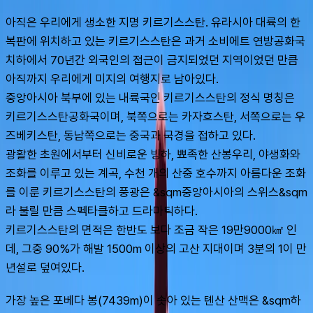
아직은 우리에게 생소한 지명 키르기스스탄. 유라시아 대륙의 한 
복판에 위치하고 있는 키르기스스탄은 과거 소비에트 연방공화국 
치하에서 70년간 외국인의 접근이 금지되었던 지역이었던 만큼 
아직까지 우리에게 미지의 여행지로 남아있다.
중앙아시아 북부에 있는 내륙국인 키르기스스탄의 정식 명칭은 
키르기스스탄공화국이며, 북쪽으로는 카자흐스탄, 서쪽으로는 우
즈베키스탄, 동남쪽으로는 중국과 국경을 접하고 있다. 
광활한 초원에서부터 신비로운 빙하, 뾰족한 산봉우리, 야생화와 
조화를 이루고 있는 계곡, 수천 개의 산중 호수까지 아름다운 조화
를 이룬 키르기스스탄의 풍광은 &sqm중앙아시아의 스위스&sqm
라 불릴 만큼 스펙타클하고 드라마틱하다.
키르기스스탄의 면적은 한반도 보다 조금 작은 19만9000㎢ 인
데, 그중 90%가 해발 1500m 이상의 고산 지대이며 3분의 1이 만
년설로 덮여있다.
가장 높은 포베다 봉(7439m)이 솟아 있는 톈산 산맥은 &sqm하