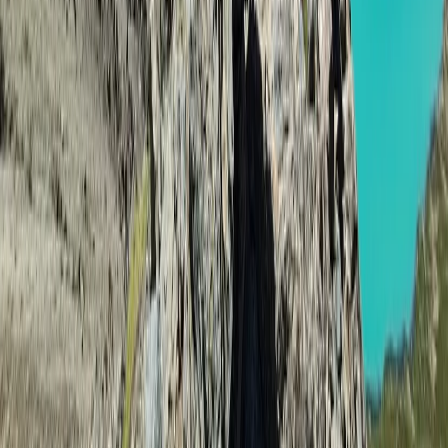
맨 위로
여행지
유럽
아시아
아프리카
중남미
북미
오세아니아
극지
99 different holidays
스타일
하이킹 & 트레킹
레일
애니멀
클래식
익스페디션
신발끈 정보