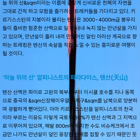
늘 위의 산&sqm이라는 이름에 걸맞게 신비로운 천혜의 자연을 
그대로 간직 하고 모험을 즐기려는 트레커들을 기다리고 있다. 키
르기스스탄의 지붕이라 불리는 톈산은 3000~4000m급 봉우리
들이 즐비한 험준한 산맥으로 일 년 내내 녹지 않는 만년설을 가지
고 있으며, 만년설이 흘러 내려 만들어진 알틴 아라샨 계곡으로 향
하는 트레킹은 톈산의 속살을 직접 느낄 수 있는 흥미로운 여행이 
될 것이다.
‘하늘 위의 산’ 알피니스트의 파라다이스, 톈산(天山)
톈산 산맥은 파미르 고원의 북부로부터 이시쿨 호수를 지나 동쪽
으로 중국의 &sqm신장웨이우얼 자치구&sqm를 남북으로 양분하
며 광활하게 뻗어있다. 아마 키르기스스탄을 알피니스트의 천국
이라 부르는 이유도 이렇게 국토의 90%가 톈산 산맥과 그 지맥으
로 이루어져 있으며, 해발 800m에 위치한 수도 비슈케크에서 조
금만 나가도 만년설이 덮인 웅장한 산세를 접할 수 있기 때문인 듯