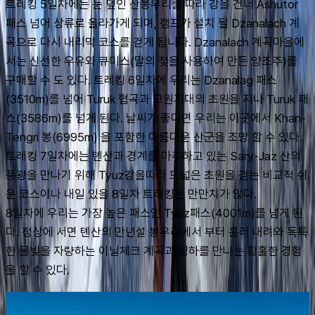
트레킹 5일차에는 눈 덮인 산봉우리를 따라 강을 건너 Ashutor 
패스 넘어 상류로 올라가게 되며, 캠프가 설치 될 Dzanalach 계
곡으로 다시 내리막 코스를 걷게 됩니다. Dzanalach 계곡마을에
서는 신선한 우유와 큐미스(말의 젖을 사용하여 만든 양조주)를 
구매할 수 도 있다. 트레킹 6일차에 우리는 Dzanalag 패스
(3510m)를 넘어 Turuk 협곡과 고원지대의 초원을 지나 Turuk 패
스(3586m)를 넘게 된다. 날씨가 좋다면 우리는 이곳에서 Khan-
Tengri 봉(6995m) 을 포함한 아름다운 산군을 조망 할 수 있다.
트레킹 7일차에는 톈산과 경계를 마주하고 있는 Sary-Jaz 산의 
풍광을 만나기 위해 Tyuz강을따라 드넓은 초원을 걷는 비교적 쉬
운 코스이나 내일 있을 8일차 트레킹은 만만치가 않다.
8일차에 우리는 가장 높은 패스인 Tyuz패스(4001m)를 넘게 된
다. 정상에 서면 톈산의 만년설 봉우리에서 부터 흘러 내려와 독특
한 물빛을 자량하는 이닐체크 계곡과 빙하를 만나는 황홀한 경험
을 할 수 있다.