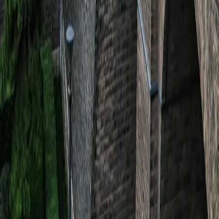
맨 위로
여행지
유럽
아시아
아프리카
중남미
북미
오세아니아
극지
99 different holidays
스타일
하이킹 & 트레킹
레일
애니멀
클래식
익스페디션
신발끈 정보
신발끈스토리