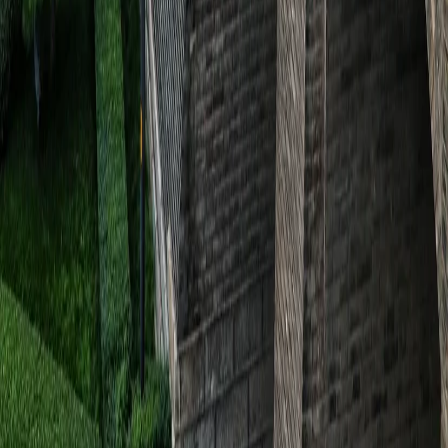
99 different holidays
슈캐스트
세계여행정보
여행공식
체력지수와 서비스레벨
가이드 운영 안내
여행지
스타일
신발끈 정보
문의전화
02-333-4151
상담시간
평일 09:30 ~ 17:30 (주말·공휴일 휴무)
입금안내
하나은행 298-910003-08304 신발끈
서울시 마포구 와우산로 24길 9(창전동 436-28) 신발끈여행사
신발끈여행사는 일반여행업 보증보험, 기획여행업 보증보험에 가입되