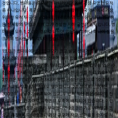
것입니다. 병마용은 중국뿐만 아니라 세계에서 가장 유명한 유적 
중 하나입니다. 폭군으로 알려졌던 진시황은 중국 역사에서 가장 
위대한 유적 두 곳은 남겼는데, 만리장성과 병마용입니다. 병마용
은 진시황의 무덤과 함께 그가 건설한 지하 궁전의 일부입니다. 병
마용은 모두 1, 2, 3호 갱으로 나뉘어 있는데, 그 하나 하나에 실물 
크기의 병사들이 조각되어 있습니다.
1호갱은 병마용에서 가장 규모가 크고 발굴 상태가 좋은 곳으로 6
천여 점의 토용과 말, 목조 전차가 놓여 있습니다. 1호갱은 전차와 
보병을 혼합해 놓은 군진의 형태를 갖추고 있는데, 갑옷을 입은 수
천 명의 병사들이 금방이라도 출진할 듯한 자세를 하고 있습니다. 
2호갱은 보병과 기병, 천차대가 혼합 편성된 군진으로 1호갱에 비
해 규모도 작고 발굴 상태도 떨어집니다. 2호갱의 최전방에는 
330명의 궁노수가 배치되어 있고, 두 번째 작은 진은 64대의 전
차로 구성된 전차대로 곡형진의 우측에 배치되어 있습니다. 이런 
배치를 보아 1호갱이 주력 부대였다면 2호갱은 기동부대였던 것
으로 추정됩니다. 3호갱의 가장 규모가 작고 병마용의 숫자도 적