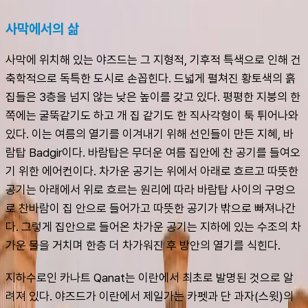
사막에서의 삶
사막에 위치해 있는 야즈드는 그 지형적, 기후적 특색으로 인해 건
축학적으로 독특한 도시로 손꼽힌다. 드넓게 펼쳐진 황토색의 흙
집들은 3층을 넘지 않는 낮은 높이를 갖고 있다. 평평한 지붕의 한 
쪽에는 굴뚝같기도 하고 개 집 같기도 한 직사각형이 툭 튀어나와 
있다. 이는 여름의 열기를 이겨내기 위해 선인들이 만든 지혜, 바
람탑 Badgir이다. 바람탑은 무더운 여름 집안에 찬 공기를 들여오
기 위한 에어컨이다. 차가운 공기는 위에서 아래로 흐르고 따뜻한 
공기는 아래에서 위로 흐르는 원리에 따라 바람탑 사이의 구멍으
로 찬바람이 집 안으로 들어가고 따뜻한 공기가 밖으로 빠져나간
다. 그렇게 집안으로 들어온 차가운 공기는 지하에 있는 수조의 차
가운 물을 거치며 한층 더 차가워진 후 방안의 열기를 식힌다.
지하수로인 카나트 Qanat는 이란에서 최초로 발명된 것으로 알
려져 있다. 야즈드가 이란에서 제일가는 카펫과 단 과자(스윗)의 