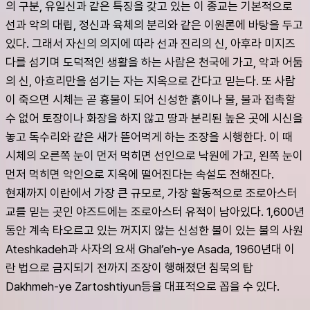
의 구분, 유일신과 같은 특징을 갖고 있는 이 종교는 기본적으로 
선과 악의 대립, 정신과 육체의 분리와 같은 이원론에 바탕을 두고 
있다. 그래서 자신의 의지에 따라 선과 진리의 신, 아후라 미지즈
다를 섬기며 도덕적인 생활을 하는 사람은 천국에 가고, 악과 어둠
의 신, 아흐리만을 섬기는 자는 지옥으로 간다고 믿는다. 또 사람
이 죽으면 시체는 곧 흉물이 되어 신성한 흙이나 물, 불과 접촉할 
수 없어 토장이나 화장을 하지 않고 땅과 분리된 높은 곳에 시신을 
놓고 독수리와 같은 새가 뜯어먹게 하는 조장을 시행한다. 이 때 
시체의 오른쪽 눈이 먼저 먹히면 선인으로 낙원에 가고, 왼쪽 눈이 
먼저 먹히면 악인으로 지옥에 떨어진다는 속설도 전해진다.
현재까지 이란에서 가장 큰 규모로, 가장 활동적으로 조로아스터
교를 믿는 곳인 야즈드에는 조로아스터 유적이 남아있다. 1,600년 
동안 계속 타오르고 있는 꺼지지 않는 신성한 불이 있는 불의 사원 
Ateshkadeh과 사자의 요새 Ghal’eh-ye Asada, 1960년대 이
란 법으로 금지되기 전까지 조장이 행해졌던 침묵의 탑 
Dakhmeh-ye Zartoshtiyun등을 대표적으로 꼽을 수 있다.