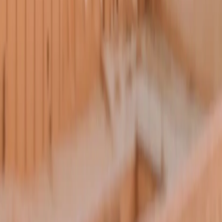
북미
오세아니아
극지
99 different holidays
스타일
하이킹 & 트레킹
레일
애니멀
클래식
익스페디션
신발끈 정보
신발끈스토리
99 different holidays
슈캐스트
세계여행정보
여행공식
체력지수와 서비스레벨
가이드 운영 안내