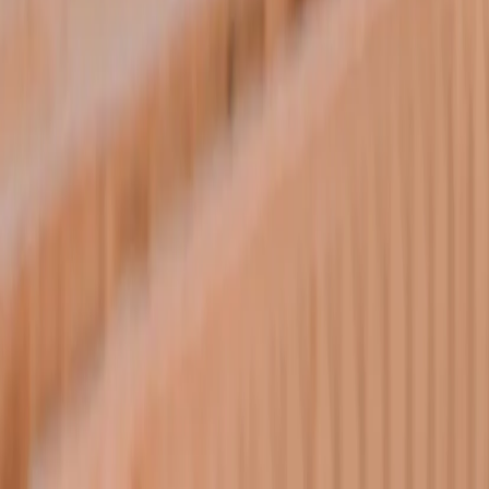
여행지
스타일
신발끈 정보
문의전화
02-333-4151
상담시간
평일 09:30 ~ 17:30 (주말·공휴일 휴무)
입금안내
하나은행 298-910003-08304 신발끈
서울시 마포구 와우산로 24길 9(창전동 436-28) 신발끈여행사
신발끈여행사는 일반여행업 보증보험, 기획여행업 보증보험에 가입되
어 있습니다.
대표자 장영복 사업자 등록번호 105-81-66169 통신판매업신고번
호 제2008-서울마포-01080호
개인정보취급방침
|
여행약관
|
해외여행자보험
|
주의사
항
|
shoetour@shoestring.kr
© 1991 - 2026 Shoestring Travel.
카카오톡 상담하기