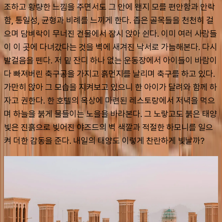
조하고 황량한 느낌을 주면서도 그 안에 왠지 모를 편안함과 안락
함, 통일성, 균형과 비례를 느끼게 한다. 좁은 골목들을 천천히 걸
으며 담벼락이 무너진 건물에서 잠시 앉아 쉰다. 이미 여러 사람들
이 이 곳에 다녀갔다는 것을 벽에 새겨진 낙서로 가늠해본다. 다시 
발걸음을 뗀다. 저 밑 잔디 하나 없는 운동장에서 아이들이 바람이 
다 빠져버린 축구공을 가지고 흙먼지를 날리며 축구를 하고 있다. 
가만히 앉아 그 모습을 지켜보고 있으니 한 아이가 달려와 함께 하
자고 권한다. 한 호텔의 옥상에 마련된 레스토랑에서 저녁을 먹으
며 하늘을 붉게 물들이는 노을을 바라본다. 그 노랗고도 붉은 태양
빛은 진흙으로 빚어진 야즈드의 벽 색깔과 적절한 하모니를 일으
켜 더한 감동을 준다. 내일의 태양도 이렇게 찬란하게 빛날까?