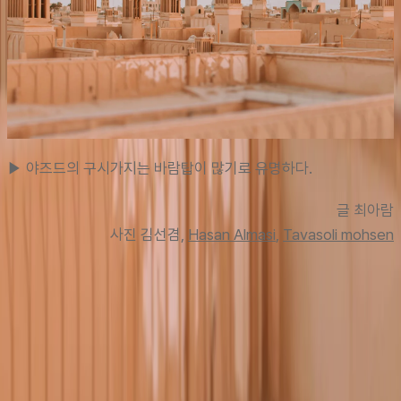
▶ 야즈드의 구시가지는 바람탑이 많기로 유명하다.
글 최아람
사진 김선
겸, 
Hasan Almasi
, 
Tavasoli mohsen
맨 위로
여행지
유럽
아시아
아프리카
중남미