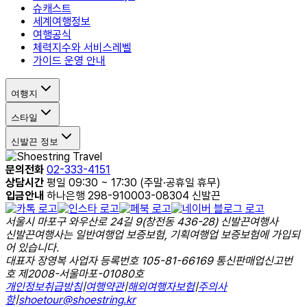
슈캐스트
세계여행정보
여행공식
체력지수와 서비스레벨
가이드 운영 안내
여행지
스타일
신발끈 정보
문의전화
02-333-4151
상담시간
평일 09:30 ~ 17:30 (주말·공휴일 휴무)
입금안내
하나은행 298-910003-08304 신발끈
서울시 마포구 와우산로 24길 9(창전동 436-28) 신발끈여행사
신발끈여행사는 일반여행업 보증보험, 기획여행업 보증보험에 가입되
어 있습니다.
대표자 장영복 사업자 등록번호 105-81-66169 통신판매업신고번
호 제2008-서울마포-01080호
개인정보취급방침
|
여행약관
|
해외여행자보험
|
주의사
항
|
shoetour@shoestring.kr