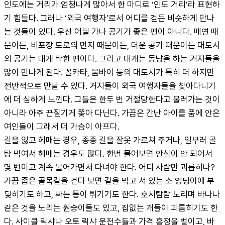
인도에는 거리가 엄청나게 많아서 한 마디로 ‘인도 거리’라 표현하
기 힘들다. 그러나 ‘외국 여행자’로서 어디를 걷든 비슷하게 만나
는 것들이 있다. 우선 어딜 가나 공기가 좋은 편이 아니다. 매연 때
문이든, 비포장 도로의 먼지 때문이든, 더운 공기 때문이든 대도시
의 공기는 대개 탁한 편이다. 그리고 대개는 동냥을 하는 거지들을 
많이 만나게 된다. 꼴카타, 뭄바이 등의 대도시가 특히 더 하지만 
전반적으로 만날 수 있다. 거지들이 외국 여행자들을 찾아다니기
에 더 심하게 느낀다. 그들은 한두 번 거절당한다고 물러가는 것이 
아니라 아주 끈질기게 쫒아 다닌다. 가끔은 간난 아이를 품에 안은 
여인들이 그래서 더 가슴이 아프다.

길을 잃고 헤매는 경우, 종종 길을 잘못 가르쳐 주거나, 일부러 골
탕 먹여서 헤매는 경우도 많다. 한번 물어보면 안심이 안 되어서 
몇 번이고 계속 물어가면서 다녀야 한다. 어디 사람만 괴롭히나? 
가끔 좁은 골목길을 걷다 보면 길을 막고 서 있는 소 엉덩이에 부
딪히기도 하고, 싸는 통이 튀기기도 한다. 호시탐탐 노리며 바나나 
같은 것을 노리는 원숭이들도 있고, 집없는 개들이 괴롭히기도 한
다. 사이클 릭샤나 오토 릭샤 운전수들과 가격 흥정을 벌이고, 바