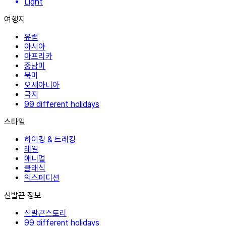
Light
여행지
유럽
아시아
아프리카
중남미
북미
오세아니아
극지
99 different holidays
스타일
하이킹 & 트레킹
레일
애니멀
클래식
익스페디션
신발끈 정보
신발끈스토리
99 different holidays