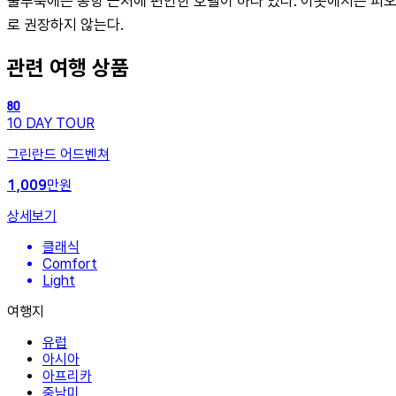
쿨루숙에는 공항 근처에 편안한 호텔이 하나 있다. 이곳에서는 피오
로 권장하지 않는다.
관련 여행 상품
80
10
DAY TOUR
그린란드 어드벤쳐
만원
1,009
상세보기
클래식
Comfort
Light
여행지
유럽
아시아
아프리카
중남미