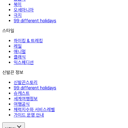
북미
오세아니아
극지
99 different holidays
스타일
하이킹 & 트레킹
레일
애니멀
클래식
익스페디션
신발끈 정보
신발끈스토리
99 different holidays
슈캐스트
세계여행정보
여행공식
체력지수와 서비스레벨
가이드 운영 안내